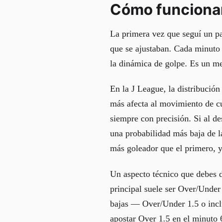
Cómo funcionan
La primera vez que seguí un par
que se ajustaban. Cada minuto 
la dinámica de golpe. Es un mer
En la J League, la distribució
más afecta al movimiento de cu
siempre con precisión. Si al de
una probabilidad más baja de l
más goleador que el primero, y 
Un aspecto técnico que debes d
principal suele ser Over/Under
bajas — Over/Under 1.5 o inclu
apostar Over 1.5 en el minuto 