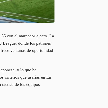
o 55 con el marcador a cero. La
 J League, donde los patrones
ofrece ventanas de oportunidad
japonesa, y lo que he
os criterios que usarías en La
a táctica de los equipos