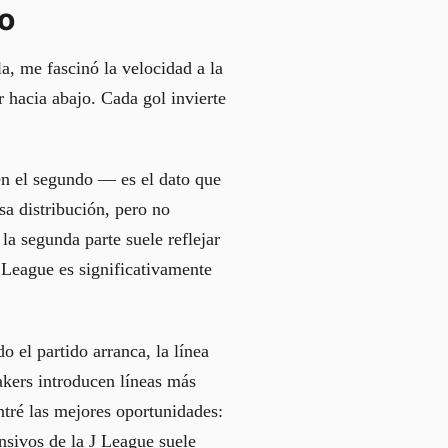
o
a, me fascinó la velocidad a la
 hacia abajo. Cada gol invierte
en el segundo — es el dato que
a distribución, pero no
la segunda parte suele reflejar
 League es significativamente
 el partido arranca, la línea
akers introducen líneas más
tré las mejores oportunidades:
nsivos de la J League suele