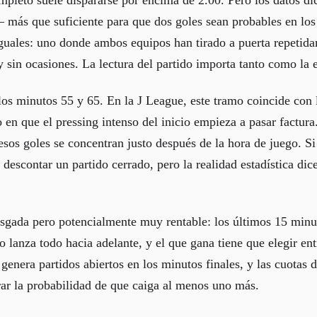
ompleto suele dispararse por encima de 2.00. Pero los datos d
más que suficiente para que dos goles sean probables en los
iguales: uno donde ambos equipos han tirado a puerta repetid
y sin ocasiones. La lectura del partido importa tanto como la e
los minutos 55 y 65. En la J League, este tramo coincide con 
 en que el pressing intenso del inicio empieza a pasar factura
sos goles se concentran justo después de la hora de juego. Si
descontar un partido cerrado, pero la realidad estadística dice
esgada pero potencialmente muy rentable: los últimos 15 minu
 lanza todo hacia adelante, y el que gana tiene que elegir ent
genera partidos abiertos en los minutos finales, y las cuotas
ar la probabilidad de que caiga al menos uno más.