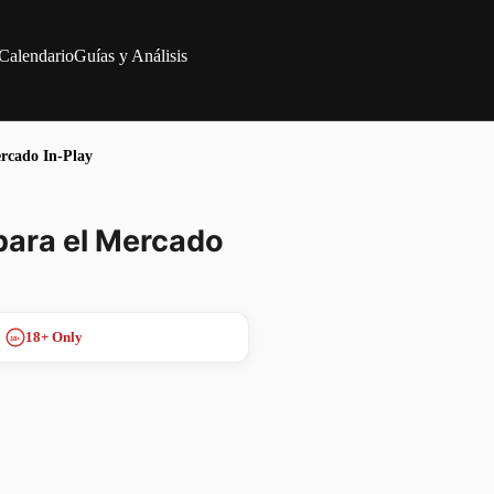
Calendario
Guías y Análisis
ercado In-Play
para el Mercado
18+ Only
18+