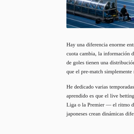
Hay una diferencia enorme entr
cuota cambia, la información d
de goles tienen una distribuc
que el pre-match simplemente 
He dedicado varias temporadas 
aprendido es que el live bettin
Liga o la Premier — el ritmo de
japoneses crean dinámicas dife