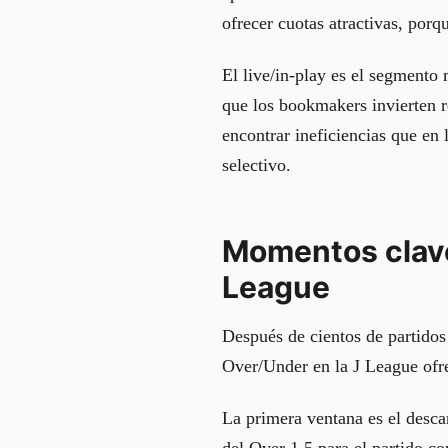
ofrecer cuotas atractivas, porq
El live/in-play es el segmento
que los bookmakers invierten re
encontrar ineficiencias que en 
selectivo.
Momentos clave 
League
Después de cientos de partidos
Over/Under en la J League ofre
La primera ventana es el desca