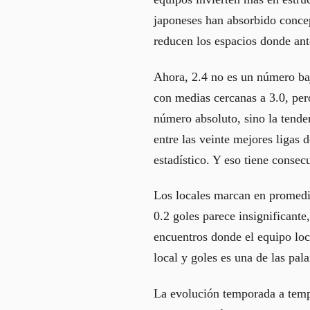
japoneses han absorbido concep
reducen los espacios donde ant
Ahora, 2.4 no es un número baj
con medias cercanas a 3.0, pero
número absoluto, sino la tende
entre las veinte mejores ligas
estadístico. Y eso tiene consec
Los locales marcan en promedio
0.2 goles parece insignificant
encuentros donde el equipo loca
local y goles es una de las pal
La evolución temporada a temp