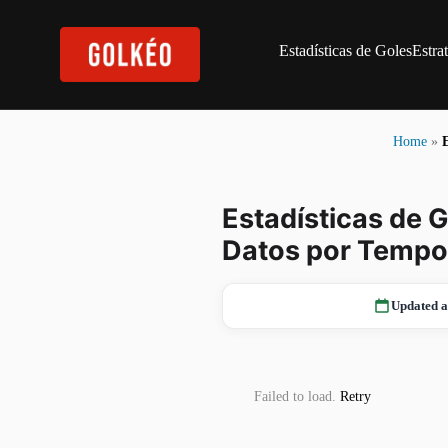
Estadísticas de Goles
Estra
Home
»
E
Estadísticas de 
Datos por Tempo
Updated a
Failed to load.
Retry