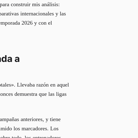
para construir mis análisis:
rativas internacionales y las
temporada 2026 y con el
ada a
otales». Llevaba razón en aquel
onces demuestra que las ligas
ampañas anteriores, y tiene
rimido los marcadores. Los
sobre todo, los entrenadores