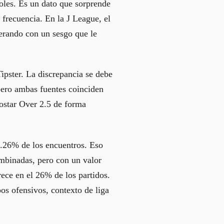
les. Es un dato que sorprende
frecuencia. En la J League, el
perando con un sesgo que le
pster. La discrepancia se debe
pero ambas fuentes coinciden
postar Over 2.5 de forma
65.26% de los encuentros. Eso
ombinadas, pero con un valor
ece en el 26% de los partidos.
os ofensivos, contexto de liga