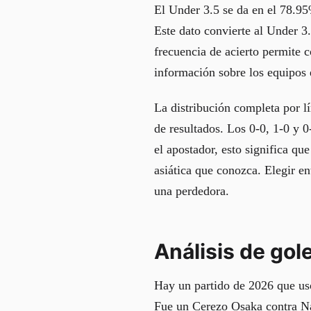
El Under 3.5 se da en el 78.95
Este dato convierte al Under 3
frecuencia de acierto permite 
información sobre los equipos 
La distribución completa por lí
de resultados. Los 0-0, 1-0 y 
el apostador, esto significa qu
asiática que conozca. Elegir e
una perdedora.
Análisis de gol
Hay un partido de 2026 que us
Fue un Cerezo Osaka contra Na