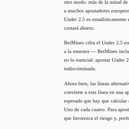
otro modo: más de la mitad de
a muchos apostadores europeos,
Under 2.5 es estadísticamente 
costará dinero.
BetMines cifra el Under 2.5 e
a la muestra — BetMines inclu
en lo esencial: apostar Under 
indiscriminada.
Ahora bien, las líneas alternat
convierte a esta línea en una 
esperado que hay que calcular 
Uno de cada cuatro. Para apost
que favorezca el riesgo y, pref