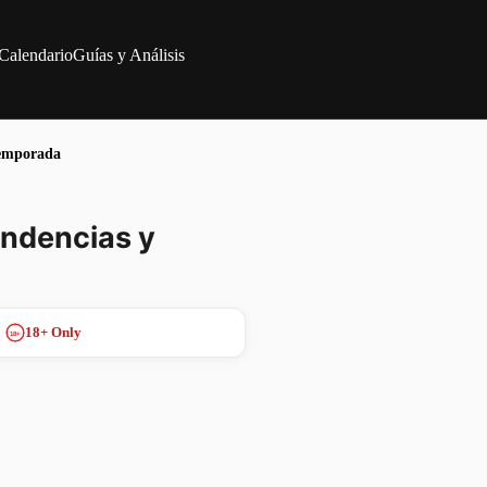
Calendario
Guías y Análisis
Temporada
endencias y
18+ Only
18+