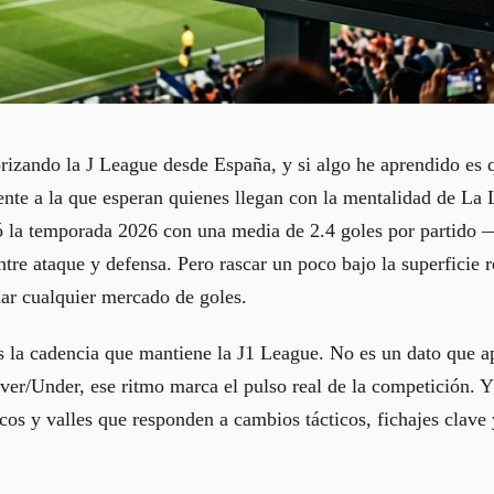
izando la J League desde España, y si algo he aprendido es que
ente a la que esperan quienes llegan con la mentalidad de La
ó la temporada 2026 con una media de 2.4 goles por partido —
ntre ataque y defensa. Pero rascar un poco bajo la superficie
ar cualquier mercado de goles.
 la cadencia que mantiene la J1 League. No es un dato que apa
Over/Under, ese ritmo marca el pulso real de la competición. 
os y valles que responden a cambios tácticos, fichajes clave y